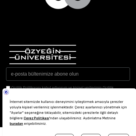
Gizlilik Politikasını kabul ediyorum ve kişisel verilerimin Gizlilik
Politikasında belirtilen amaçlar doğrultusunda işlenmesine izin veriyorum.
Gönder
© 2026
ÖzU Gender Office
Gizlilik Politikası